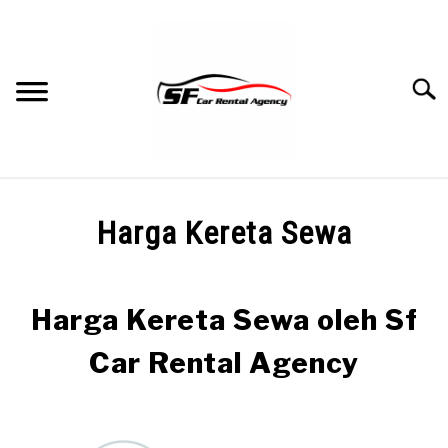
Skip
to
content
Searc
HOME
Harga Kereta Sewa
BLOG
Harga Kereta Sewa oleh Sf
TERM & CONDITION
Car Rental Agency
PRICE
DOCUMENTATION