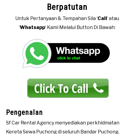
Kereta
Berpatutan
Sewa
BOOKING
Untuk Pertanyaan & Tempahan Sila ‘
Call
‘ atau
‘
Whatsapp
‘ Kami Melalui Button Di Bawah:
F.A.Q
CONTACT US
Pengenalan
Sf Car Rental Agency menyediakan perkhidmatan
Kereta Sewa Puchong di seluruh Bandar Puchong.