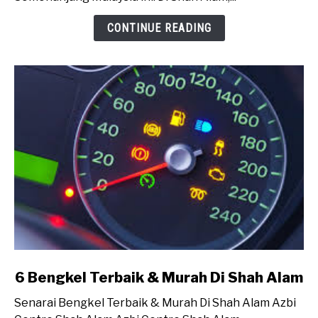
Murah
CONTINUE READING
Di
Shah
Alam
link
6 Bengkel Terbaik & Murah Di Shah Alam
to
Senarai Bengkel Terbaik & Murah Di Shah Alam Azbi
6