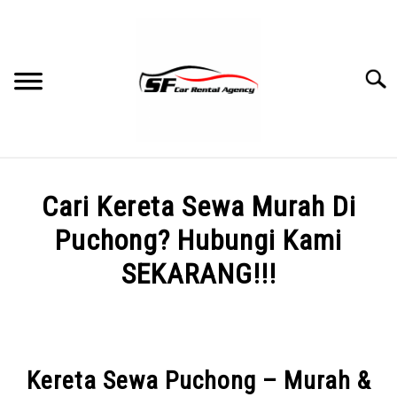
Skip
to
content
Searc
HOME
Cari Kereta Sewa Murah Di
BLOG
Puchong? Hubungi Kami
SEKARANG!!!
TERM & CONDITION
Written
by
PRICE
admin
Kereta Sewa Puchong – Murah &
DOCUMENTATION
in