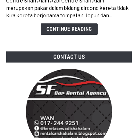
Centre Shah Alam Azbi Centre Shah Alam
Bengkel
merupakan pakar dalam bidang aircond kereta tidak
Terbaik
kira kereta berjenama tempatan, Jepun dan...
&
Murah
CONTINUE READING
Di
Shah
Alam
CONTACT US