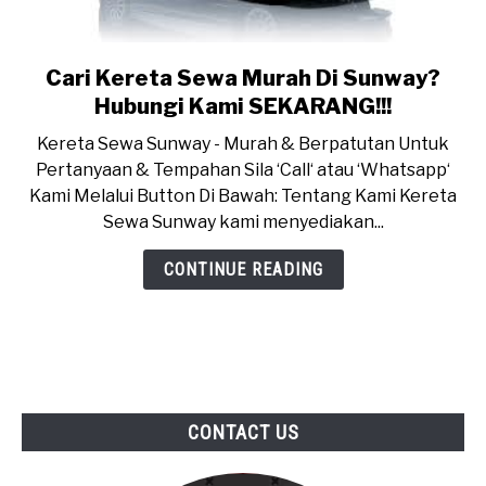
BOOKING
Cari Kereta Sewa Murah Di Sunway?
link
to
F.A.Q
Hubungi Kami SEKARANG!!!
Cari
Kereta Sewa Sunway - Murah & Berpatutan Untuk
Kereta
CONTACT US
Pertanyaan & Tempahan Sila ‘Call‘ atau ‘Whatsapp‘
Sewa
Kami Melalui Button Di Bawah: Tentang Kami Kereta
Murah
Sewa Sunway kami menyediakan...
Di
Sunway?
CONTINUE READING
Hubungi
Kami
SEKARANG!!!
CONTACT US